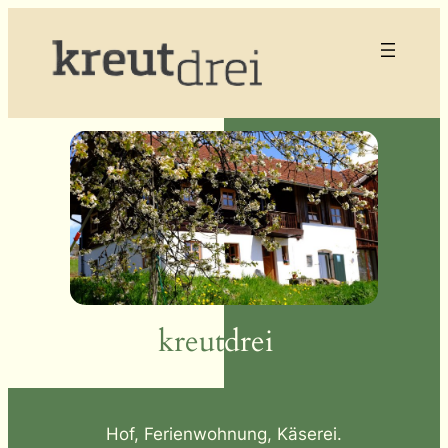
Zum
Inhalt
springen
kreut
drei
Hof, Ferienwohnung, Käserei.